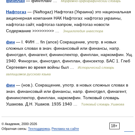
финплан
— фин/план/ …
Морфемно-орфографический словарь
Нафтогаз
— (Naftogaz) Нафтогаз (Украина) это национальная
акционерная компания НАК Нафтогаз: нафтогаз украины,
нафтогаз сайт, нафтогаз газпром, нафтогаз новости
Содержание >>>>>>>>> …
Энциклопедия инвестора
фин
— I. ФИН ... fin (ance) Сокращение, употр. в новых
сложных словах в знач. финансовый или финансы, напр.
финотдел, финагент, фининспектор, финплан, наркомфин. Ущ.
1940. Финорган, финотдел, финплан, финсектор. БАС 1. Глеб
Сергеевич во время войны был …
Исторический словарь
галлицизмов русского языка
фин
— (нов.). Сокращение, употр. в новых сложных словах в
знач. финансовый или финансы, напр. финотдел, финагент,
фининспектор, финплан, наркомфин. Толковый словарь
Ушакова. Д.Н. Ушаков. 1935 1940 …
Толковый словарь Ушакова
© Академик, 2000-2026
18+
Обратная связь:
Техподдержка
,
Реклама на сайте