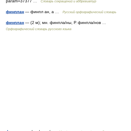
param=37377 …
Словарь сокращений и аббревиатур
финплан
— финпл ан, а …
Русский орфографический словарь
финплан
— (2 м); мн. финпла/ны, Р. финпла/нов …
Орфографический словарь русского языка