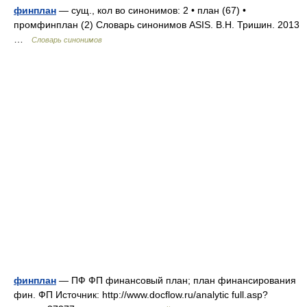
финплан
— сущ., кол во синонимов: 2 • план (67) •
промфинплан (2) Словарь синонимов ASIS. В.Н. Тришин. 2013
…
Словарь синонимов
финплан
— ПФ ФП финансовый план; план финансирования
фин. ФП Источник: http://www.docflow.ru/analytic full.asp?